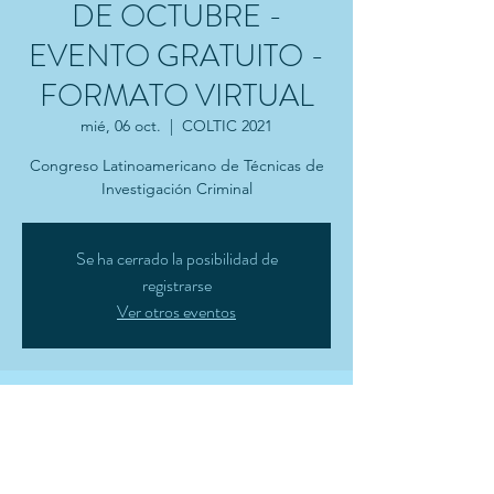
DE OCTUBRE -
EVENTO GRATUITO -
FORMATO VIRTUAL
mié, 06 oct.
  |  
COLTIC 2021
Congreso Latinoamericano de Técnicas de
Investigación Criminal
Se ha cerrado la posibilidad de
registrarse
Ver otros eventos
Horario y ubicación
06 oct. 2021, 1:00 a. m. – 07 oct. 2021, 11:00
p. m.
COLTIC 2021